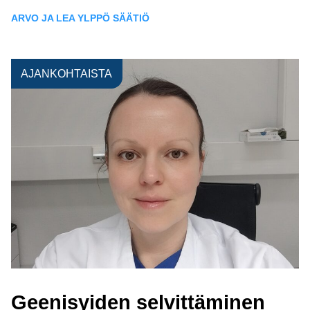
Siirry
Menu
Etsi
ARVO JA LEA YLPPÖ SÄÄTIÖ
sisältöön
AJANKOHTAISTA
Geenisyiden selvittäminen