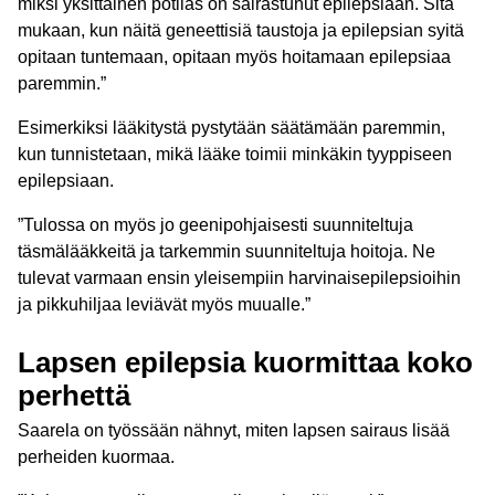
miksi yksittäinen potilas on sairastunut epilepsiaan. Sitä
mukaan, kun näitä geneettisiä taustoja ja epilepsian syitä
opitaan tuntemaan, opitaan myös hoitamaan epilepsiaa
paremmin.”
Esimerkiksi lääkitystä pystytään säätämään paremmin,
kun tunnistetaan, mikä lääke toimii minkäkin tyyppiseen
epilepsiaan.
”Tulossa on myös jo geenipohjaisesti suunniteltuja
täsmälääkkeitä ja tarkemmin suunniteltuja hoitoja. Ne
tulevat varmaan ensin yleisempiin harvinaisepilepsioihin
ja pikkuhiljaa leviävät myös muualle.”
Lapsen epilepsia kuormittaa koko
perhettä
Saarela on työssään nähnyt, miten lapsen sairaus lisää
perheiden kuormaa.