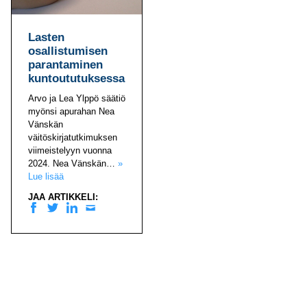
Lasten
osallistumisen
parantaminen
kuntoututuksessa
Arvo ja Lea Ylppö säätiö
myönsi apurahan Nea
Vänskän
väitöskirjatutkimuksen
viimeistelyyn vuonna
2024. Nea Vänskän…
»
Lue lisää
JAA ARTIKKELI:
Facebook
Twitter
Linkedin
Sähköposti