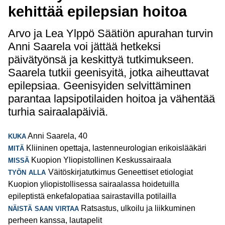
kehittää epilepsian hoitoa
Arvo ja Lea Ylppö Säätiön apurahan turvin
Anni Saarela voi jättää hetkeksi
päivätyönsä ja keskittyä tutkimukseen.
Saarela tutkii geenisyitä, jotka aiheuttavat
epilepsiaa. Geenisyiden selvittäminen
parantaa lapsipotilaiden hoitoa ja vähentää
turhia sairaalapäiviä.
kuka
Anni Saarela, 40
mitä
Kliininen opettaja, lastenneurologian erikoislääkäri
missä
Kuopion Yliopistollinen Keskussairaala
työn alla
Väitöskirjatutkimus Geneettiset etiologiat
Kuopion yliopistollisessa sairaalassa hoidetuilla
epileptistä enkefalopatiaa sairastavilla potilailla
näistä saan virtaa
Ratsastus, ulkoilu ja liikkuminen
perheen kanssa, lautapelit