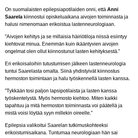
On suomalaisten epilepsiapotilaiden onni, että
Anni
Saarela
kiinnostui opiskeluaikana aivojen toiminnasta ja
halusi nimenomaan erikoistua lastenneurologiaan.
”Aivojen kehitys ja se millaisia häiriötiloja niissä esiintyy
kiehtovat minua. Enemmän kuin ikääntyvien aivojen
ongelmat olen ollut kiinnostunut lasten kehityksestä.”
Eri erikoisaloihin tutustumisen jälkeen lastenneurologia
tuntui Saarelasta omalta. Siinä yhdistyivät kiinnostus
hermoston toimintaan ja halu työskennellä lasten kanssa.
”Tykkään tosi paljon lapsipotilaista ja lasten kanssa
työskentelystä. Myös hermosto kiehtoo. Miten kaikki
tapahtuu ja mitä hermoston toiminnasta voi päätellä ja
mistä voisi löytää syyn millekin oireelle.”
Epilepsia valikoitui Saarelan tutkimuskohteeksi
erikoistumisaikana. Tuntumaa neurologiaan hän sai