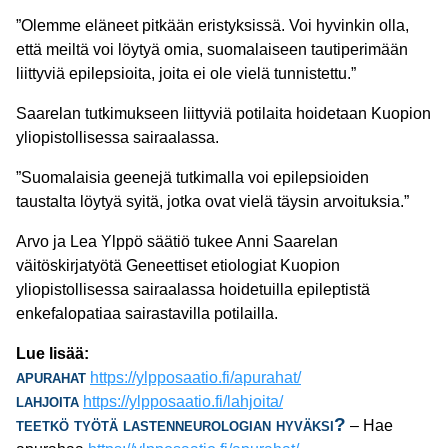
”Olemme eläneet pitkään eristyksissä. Voi hyvinkin olla,
että meiltä voi löytyä omia, suomalaiseen tautiperimään
liittyviä epilepsioita, joita ei ole vielä tunnistettu.”
Saarelan tutkimukseen liittyviä potilaita hoidetaan Kuopion
yliopistollisessa sairaalassa.
”Suomalaisia geenejä tutkimalla voi epilepsioiden
taustalta löytyä syitä, jotka ovat vielä täysin arvoituksia.”
Arvo ja Lea Ylppö säätiö tukee Anni Saarelan
väitöskirjatyötä Geneettiset etiologiat Kuopion
yliopistollisessa sairaalassa hoidetuilla epileptistä
enkefalopatiaa sairastavilla potilailla.
Lue lisää:
apurahat
https://ylpposaatio.fi/apurahat/
lahjoita
https://ylpposaatio.fi/lahjoita/
teetkö työtä lastenneurologian hyväksi?
– Hae