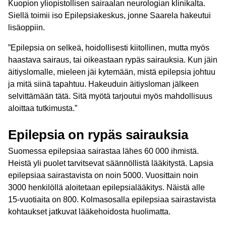
Kuopion yliopistollisen sairaalan neurologian klinikalta.
Siellä toimii iso Epilepsiakeskus, jonne Saarela hakeutui
lisäoppiin.
”Epilepsia on selkeä, hoidollisesti kiitollinen, mutta myös
haastava sairaus, tai oikeastaan rypäs sairauksia. Kun jäin
äitiyslomalle, mieleen jäi kytemään, mistä epilepsia johtuu
ja mitä siinä tapahtuu. Hakeuduin äitiysloman jälkeen
selvittämään tätä. Sitä myötä tarjoutui myös mahdollisuus
aloittaa tutkimusta.”
Epilepsia on rypäs sairauksia
Suomessa epilepsiaa sairastaa lähes 60 000 ihmistä.
Heistä yli puolet tarvitsevat säännöllistä lääkitystä. Lapsia
epilepsiaa sairastavista on noin 5000. Vuosittain noin
3000 henkilöllä aloitetaan epilepsialääkitys. Näistä alle
15-vuotiaita on 800. Kolmasosalla epilepsiaa sairastavista
kohtaukset jatkuvat lääkehoidosta huolimatta.