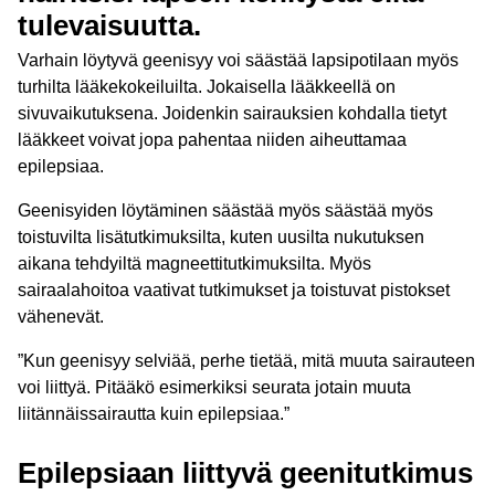
tulevaisuutta.
Varhain löytyvä geenisyy voi säästää lapsipotilaan myös
turhilta lääkekokeiluilta. Jokaisella lääkkeellä on
sivuvaikutuksena. Joidenkin sairauksien kohdalla tietyt
lääkkeet voivat jopa pahentaa niiden aiheuttamaa
epilepsiaa.
Geenisyiden löytäminen säästää myös säästää myös
toistuvilta lisätutkimuksilta, kuten uusilta nukutuksen
aikana tehdyiltä magneettitutkimuksilta. Myös
sairaalahoitoa vaativat tutkimukset ja toistuvat pistokset
vähenevät.
”Kun geenisyy selviää, perhe tietää, mitä muuta sairauteen
voi liittyä. Pitääkö esimerkiksi seurata jotain muuta
liitännäissairautta kuin epilepsiaa.”
Epilepsiaan liittyvä geenitutkimus