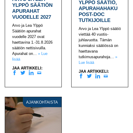
YLPPÖ SÄÄTIÖ,
YLPPÖ SÄÄTIÖN
APURAHAHAKU
APURAHAT
POST-DOC
VUODELLE 2027
TUTKIJOILLE
Arvo ja Lea Ylppö
Arvo ja Lea Ylppö säätiö
Säätiön apurahat
viettää 40 vuotis-
vuodelle 2027 ovat
juhlavuotta. Tämän
haettavina 1.-31.8.2026
kunniaksi säätiössä on
säätiön nettisivuilla.
haettavana
Apurahat on…
» Lue
tutkimusapurahoja…
»
lisää
Lue lisää
JAA ARTIKKELI:
JAA ARTIKKELI:
Facebook
Twitter
Linkedin
Sähköposti
Facebook
Twitter
Linkedin
Sähköposti
AJANKOHTAISTA