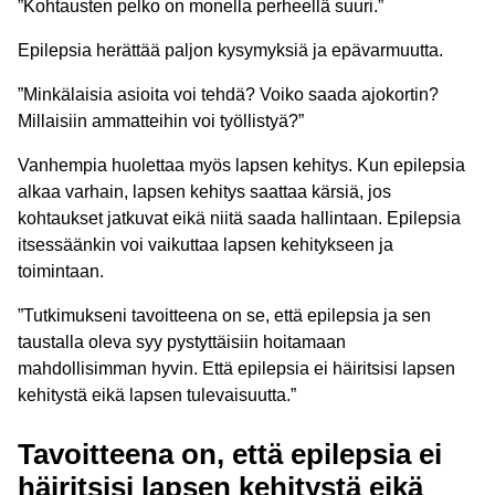
”Kohtausten pelko on monella perheellä suuri.”
Epilepsia herättää paljon kysymyksiä ja epävarmuutta.
”Minkälaisia asioita voi tehdä? Voiko saada ajokortin?
Millaisiin ammatteihin voi työllistyä?”
Vanhempia huolettaa myös lapsen kehitys. Kun epilepsia
alkaa varhain, lapsen kehitys saattaa kärsiä, jos
kohtaukset jatkuvat eikä niitä saada hallintaan. Epilepsia
itsessäänkin voi vaikuttaa lapsen kehitykseen ja
toimintaan.
”Tutkimukseni tavoitteena on se, että epilepsia ja sen
taustalla oleva syy pystyttäisiin hoitamaan
mahdollisimman hyvin. Että epilepsia ei häiritsisi lapsen
kehitystä eikä lapsen tulevaisuutta.”
Tavoitteena on, että epilepsia ei
häiritsisi lapsen kehitystä eikä