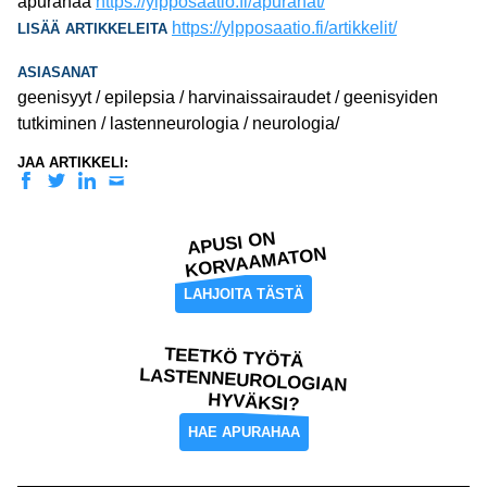
apurahaa
https://ylpposaatio.fi/apurahat/
lisää artikkeleita
https://ylpposaatio.fi/artikkelit/
asiasanat
geenisyyt / epilepsia / harvinaissairaudet / geenisyiden
tutkiminen / lastenneurologia / neurologia/
JAA ARTIKKELI:
Facebook
Twitter
Linkedin
Sähköposti
APUSI ON
KORVAAMATON
LAHJOITA TÄSTÄ
TEETKÖ TYÖTÄ
LASTENNEUROLOGIAN
HYVÄKSI?
HAE APURAHAA