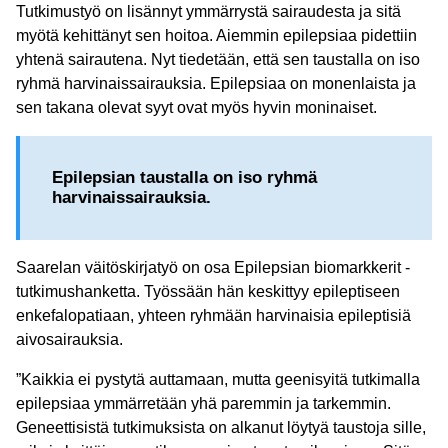
Tutkimustyö on lisännyt ymmärrystä sairaudesta ja sitä
myötä kehittänyt sen hoitoa. Aiemmin epilepsiaa pidettiin
yhtenä sairautena. Nyt tiedetään, että sen taustalla on iso
ryhmä harvinaissairauksia. Epilepsiaa on monenlaista ja
sen takana olevat syyt ovat myös hyvin moninaiset.
Epilepsian taustalla on iso ryhmä
harvinaissairauksia.
Saarelan väitöskirjatyö on osa Epilepsian biomarkkerit -
tutkimushanketta. Työssään hän keskittyy epileptiseen
enkefalopatiaan, yhteen ryhmään harvinaisia epileptisiä
aivosairauksia.
”Kaikkia ei pystytä auttamaan, mutta geenisyitä tutkimalla
epilepsiaa ymmärretään yhä paremmin ja tarkemmin.
Geneettisistä tutkimuksista on alkanut löytyä taustoja sille,